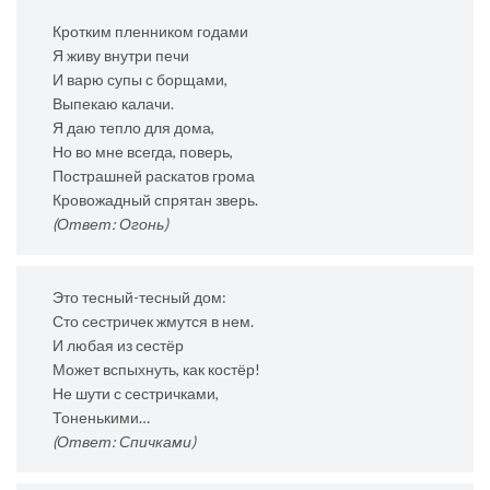
Кротким пленником годами
Я живу внутри печи
И варю супы с борщами,
Выпекаю калачи.
Я даю тепло для дома,
Но во мне всегда, поверь,
Пострашней раскатов грома
Кровожадный спрятан зверь.
(Ответ: Огонь)
Это тесный-тесный дом:
Сто сестричек жмутся в нем.
И любая из сестёр
Может вспыхнуть, как костёр!
Не шути с сестричками,
Тоненькими…
(Ответ: Спичками)