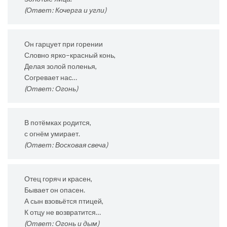
(Ответ: Кочерга и угли)
Он гарцует при горении
Словно ярко–красный конь,
Делая золой поленья,
Согревает нас…
(Ответ: Огонь)
В потёмках родится,
с огнём умирает.
(Ответ: Восковая свеча)
Отец горяч и красен,
Бывает он опасен.
А сын взовьётся птицей,
К отцу не возвратится…
(Ответ: Огонь и дым)