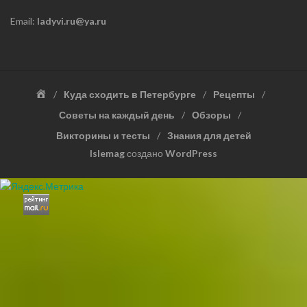
Email:
ladyvi.ru@ya.ru
Главная
Куда сходить в Петербурге
Рецепты
Советы на каждый день
Обзоры
Викторины и тесты
Знания для детей
Islemag
создано
WordPress