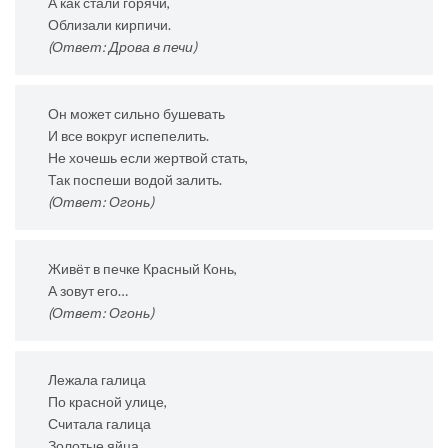
А как стали горячи,
Облизали кирпичи.
(Ответ: Дрова в печи)
Он может сильно бушевать
И все вокруг испепелить.
Не хочешь если жертвой стать,
Так поспеши водой залить.
(Ответ: Огонь)
Живёт в печке Красный Конь,
А зовут его…
(Ответ: Огонь)
Лежала галица
По красной улице,
Считала галица
Золотые яйца.