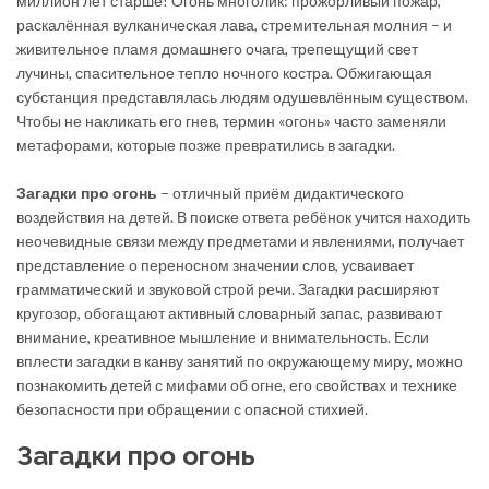
миллион лет старше! Огонь многолик: прожорливый пожар,
раскалённая вулканическая лава, стремительная молния – и
живительное пламя домашнего очага, трепещущий свет
лучины, спасительное тепло ночного костра. Обжигающая
субстанция представлялась людям одушевлённым существом.
Чтобы не накликать его гнев, термин «огонь» часто заменяли
метафорами, которые позже превратились в загадки.
Загадки про огонь
– отличный приём дидактического
воздействия на детей. В поиске ответа ребёнок учится находить
неочевидные связи между предметами и явлениями, получает
представление о переносном значении слов, усваивает
грамматический и звуковой строй речи. Загадки расширяют
кругозор, обогащают активный словарный запас, развивают
внимание, креативное мышление и внимательность. Если
вплести загадки в канву занятий по окружающему миру, можно
познакомить детей с мифами об огне, его свойствах и технике
безопасности при обращении с опасной стихией.
Загадки про огонь