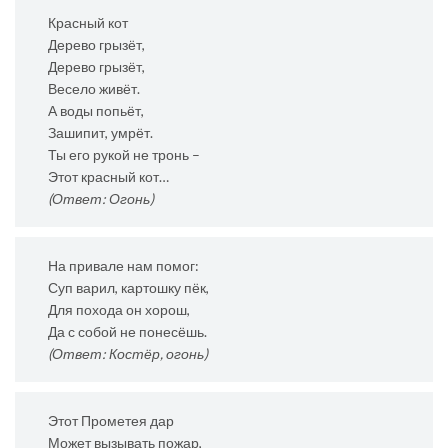
Красный кот
Дерево грызёт,
Дерево грызёт,
Весело живёт.
А воды попьёт,
Зашипит, умрёт.
Ты его рукой не тронь –
Этот красный кот…
(Ответ: Огонь)
На привале нам помог:
Суп варил, картошку пёк,
Для похода он хорош,
Да с собой не понесёшь.
(Ответ: Костёр, огонь)
Этот Прометея дар
Может вызывать пожар,