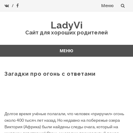
Меню
Перейти
LadyVi
к
Сайт для хороших родителей
содержанию
МЕНЮ
Перейти
к
содержанию
Загадки про огонь с ответами
Долгое время учёные полагали, что человек «приручил» огонь
около 400 тысяч лет назад. Но недавно на побережье озера
Виктория (Африка) были найдены следы очага, который на