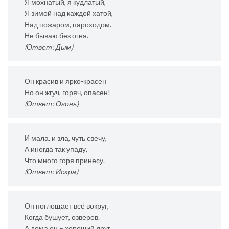
Я мохнатый, я кудлатый,
Я зимой над каждой хатой,
Над пожаром, пароходом.
Не бываю без огня.
(Ответ: Дым)
Он красив и ярко-красен
Но он жгуч, горяч, опасен!
(Ответ: Огонь)
И мала, и зла, чуть свечу,
А иногда так упаду,
Что много горя принесу.
(Ответ: Искра)
Он поглощает всё вокруг,
Когда бушует, озверев.
А дома он – хороший друг,