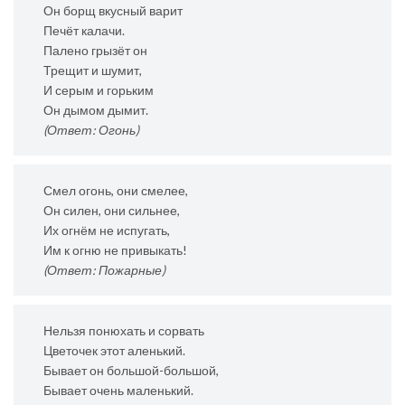
Он борщ вкусный варит
Печёт калачи.
Палено грызёт он
Трещит и шумит,
И серым и горьким
Он дымом дымит.
(Ответ: Огонь)
Смел огонь, они смелее,
Он силен, они сильнее,
Их огнём не испугать,
Им к огню не привыкать!
(Ответ: Пожарные)
Нельзя понюхать и сорвать
Цветочек этот аленький.
Бывает он большой-большой,
Бывает очень маленький.