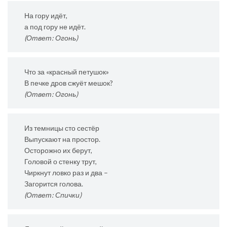
На гору идёт,
а под гору не идёт.
(Ответ: Огонь)
Что за «красный петушок»
В печке дров сжуёт мешок?
(Ответ: Огонь)
Из темницы сто сестёр
Выпускают на простор.
Осторожно их берут,
Головой о стенку трут,
Чиркнут ловко раз и два –
Загорится голова.
(Ответ: Спички)