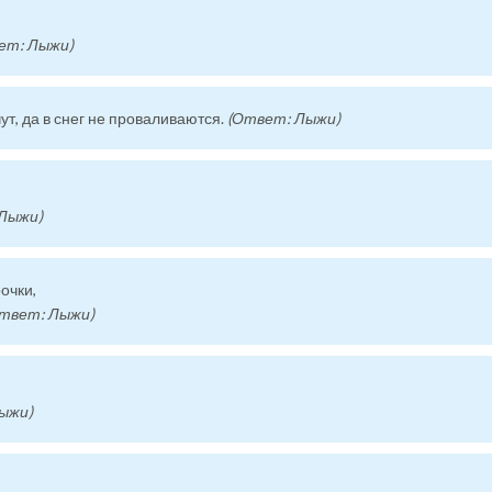
ет: Лыжи)
ут, да в снег не проваливаются.
(Ответ: Лыжи)
Лыжи)
очки,
твет: Лыжи)
ыжи)