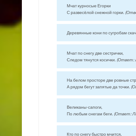
Мчат курносые Егорки
С развесёлой снежной горки.
(Отв
Деревянные кони по сугробам скач
Мчат по снегу две сестрички,
Следом тянутся косички.
(Ответ: 
На белом просторе две ровные стр
А рядом бегут запятые да точки.
(О
Великаны-сапоги,
По любым снегам беги.
(Ответ: Л
Кто по снегу быстро мчится,