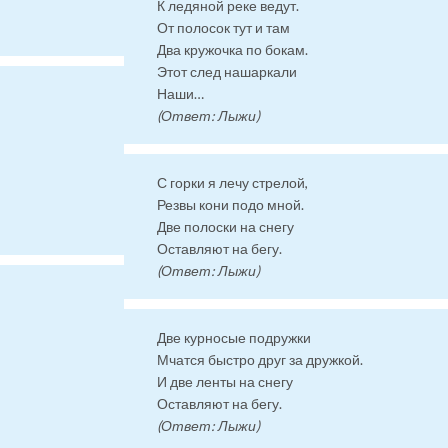
К ледяной реке ведут.
От полосок тут и там
Два кружочка по бокам.
Этот след нашаркали
Наши…
(Ответ: Лыжи)
С горки я лечу стрелой,
Резвы кони подо мной.
Две полоски на снегу
Оставляют на бегу.
(Ответ: Лыжи)
Две курносые подружки
Мчатся быстро друг за дружкой.
И две ленты на снегу
Оставляют на бегу.
(Ответ: Лыжи)