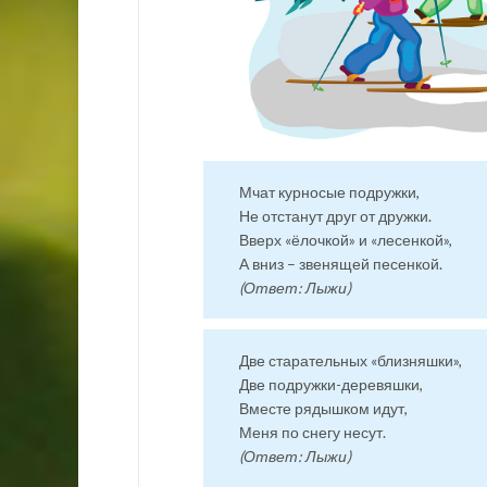
Мчат курносые подружки,
Не отстанут друг от дружки.
Вверх «ёлочкой» и «лесенкой»,
А вниз – звенящей песенкой.
(Ответ: Лыжи)
Две старательных «близняшки»,
Две подружки-деревяшки,
Вместе рядышком идут,
Меня по снегу несут.
(Ответ: Лыжи)