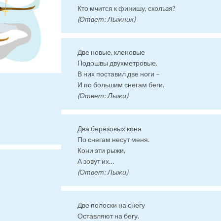
Кто мчится к финишу, скользя?
(Ответ: Лыжник)
Две новые, кленовые
Подошвы двухметровые.
В них поставил две ноги –
И по большим снегам беги.
(Ответ: Лыжи)
Два берёзовых коня
По снегам несут меня.
Кони эти рыжи,
А зовут их…
(Ответ: Лыжи)
Две полоски на снегу
Оставляют на бегу.