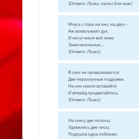
(Ответ: Лыжи, палки для лыж)
Мчусь с горы на них, на двух –
Аж захватывает дух.
И несут меня всё ниже
Замечательные…
(Ответ: Лыжи)
В снег не проваливаются
Две неразлучные подружки.
На них смело вставайте
И вперёд продвигайтесь.
(Ответ: Лыжи)
На снегу две полосы.
Удивились две лисы,
Подошла одна поближе: