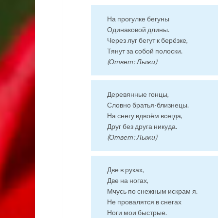
На прогулке бегуны
Одинаковой длины.
Через луг бегут к берёзке,
Тянут за собой полоски.
(Ответ: Лыжи)
Деревянные гонцы,
Словно братья-близнецы.
На снегу вдвоём всегда,
Друг без друга никуда.
(Ответ: Лыжи)
Две в руках,
Две на ногах,
Мчусь по снежным искрам я.
Не провалятся в снегах
Ноги мои быстрые.