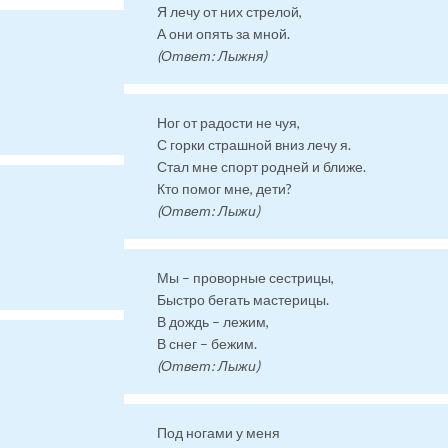
Я лечу от них стрелой,
А они опять за мной.
(Ответ: Лыжня)
Ног от радости не чуя,
С горки страшной вниз лечу я.
Стал мне спорт родней и ближе.
Кто помог мне, дети?
(Ответ: Лыжи)
Мы – проворные сестрицы,
Быстро бегать мастерицы.
В дождь – лежим,
В снег – бежим.
(Ответ: Лыжи)
Под ногами у меня