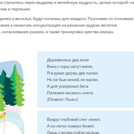
дка строились через выдумку и житейскую мудрость, целью которой сч
ики и терпения.
дника и веселья, будут полезны для каждого. Разложим по положкам
ание к нюансам, концентрация на решении задачи, весёлое
 натаскивание разума, а также тренировка чувства юмора.
Деревянных два коня
Вниз с горы несут меня.
Я в руках держу две палки,
Но не бью коней, их жалко.
А для ускоренья бега
Палками касаюсь снега.
(Ответ: Лыжи)
Вокруг глубокий снег лежит,
А он легко поверх бежит.
Лишь с колеи сойти нельзя.