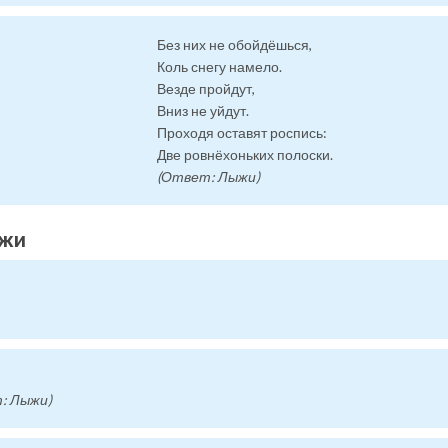
Без них не обойдёшься,
Коль снегу намело.
Везде пройдут,
Вниз не уйдут.
Проходя оставят роспись:
Две ровнёхоньких полоски.
(Ответ: Лыжи)
ыжи
: Лыжи)