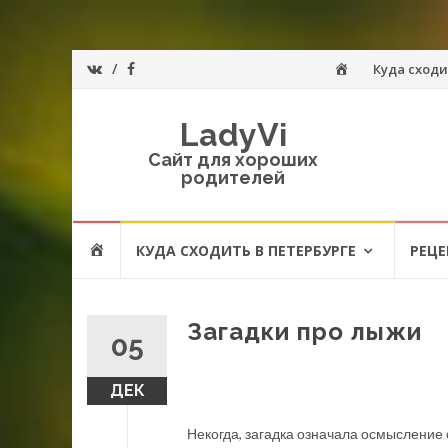
Перейти
Главная
Куда сходи
к
LadyVi
содержанию
Сайт для хороших
родителей
Перейти
ГЛАВНАЯ
КУДА СХОДИТЬ В ПЕТЕРБУРГЕ
РЕЦ
к
содержанию
Загадки про лыжи
05
ДЕК
Некогда, загадка означала осмысление