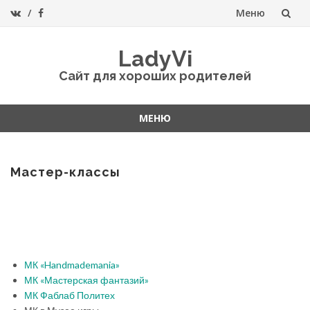
Меню
Перейти
LadyVi
к
Сайт для хороших родителей
содержанию
МЕНЮ
Перейти
к
содержанию
Мастер-классы
МК «Handmademania»
МК «Мастерская фантазий»
МК Фаблаб Политех