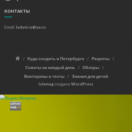
КОНТАКТЫ
Email:
ladyvi.ru@ya.ru
Главная
Куда сходить в Петербурге
Рецепты
Советы на каждый день
Обзоры
Викторины и тесты
Знания для детей
Islemag
создано
WordPress