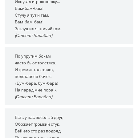
Испугал игрою кошку…
Бам-бам-бам!
Стучу я тут и там.
Бам-бам-бам!
Заглушил я птичий гам.
(Ответ: Барабан)
По упругим бокам
часто бьют толстяка.
И гремит толстячок,
подставляя бочок:
«Бум-бара, бум-бара!
На парад мне пора!».
(Ответ: Барабан)
Есть у нас весёлый друг,
Обожает громкий стук,
Бей его сто раз подряд,
Он ударам только рад.