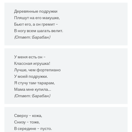
Деревянные подружки
Пляшут на его макушке,
Бьют его, а он гремит –
В ногу всем шагать велит.
(Ответ: Барабан)
У меня есть он –
Классная игрушка!
Лучше, чем фортепиано
У моей подружки.
Я стучу там-тарарам,
Мама мне купила…
(Ответ: Барабан)
Сверху – кожа,
Снизу – тоже,
В середине – пусто.