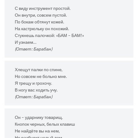
С виду инструмент простой.
Он внутри, совсем пустой.
По бокам обтянут кожей.
На кастрюльку он похожий.
Стукнешь палочкой: «БАМ – БАМ!»
И узнаем…
(Ответ: Барабан)
Хлещут палки по спине,
Но совсем не больно мне.
Я трещу и грохочу.
В ногу вас ходить учу.
(Ответ: Барабан)
Он – ударнику товарищ.
Кнопок черных, белых клавиш
Не найдёте вы на нем,
Но разбудит целый дом,