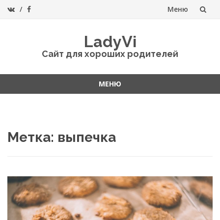
Меню
Перейти
LadyVi
к
Сайт для хороших родителей
содержанию
МЕНЮ
Перейти
к
содержанию
Метка:
выпечка