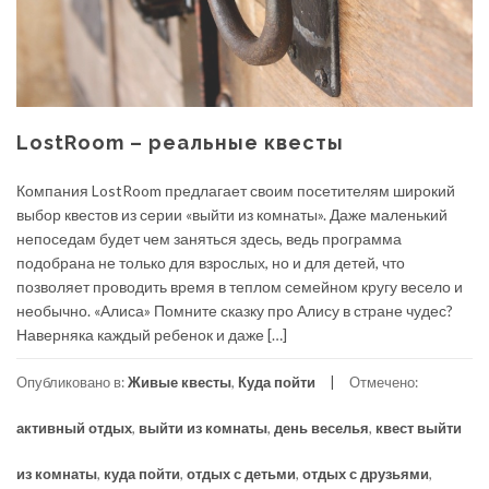
LostRoom – реальные квесты
Компания LostRoom предлагает своим посетителям широкий
выбор квестов из серии «выйти из комнаты». Даже маленький
непоседам будет чем заняться здесь, ведь программа
подобрана не только для взрослых, но и для детей, что
позволяет проводить время в теплом семейном кругу весело и
необычно. «Алиса» Помните сказку про Алису в стране чудес?
Наверняка каждый ребенок и даже […]
Опубликовано в:
Живые квесты
,
Куда пойти
Отмечено:
активный отдых
,
выйти из комнаты
,
день веселья
,
квест выйти
из комнаты
,
куда пойти
,
отдых с детьми
,
отдых с друзьями
,