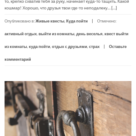
то, крепко схватив тебя за руку, начинает куда-то тащить. Какой
кошмар! Хорошо, что друзья твои где-то неподалеку… […]
Опубликовано в:
Живые квесты
,
Куда пойти
Отмечено:
активный отдых
,
выйти из комнаты
,
день веселья
,
квест выйти
из комнаты
,
куда пойти
,
отдых с друзьями
,
страх
Оставьте
комментарий