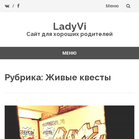
Меню
Перейти
LadyVi
к
Сайт для хороших родителей
содержанию
МЕНЮ
Перейти
к
Рубрика:
Живые квесты
содержанию