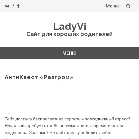
Меню
Перейти
LadyVi
к
Сайт для хороших родителей
содержанию
МЕНЮ
Перейти
к
содержанию
АнтиКвест «Разгром»
Тебя достала беспросветная серость и повседневный стресс?
Начальник требует от тебя невозможного, а время тянется
медленно… Знакомо? Не дай стрессу победить себя!