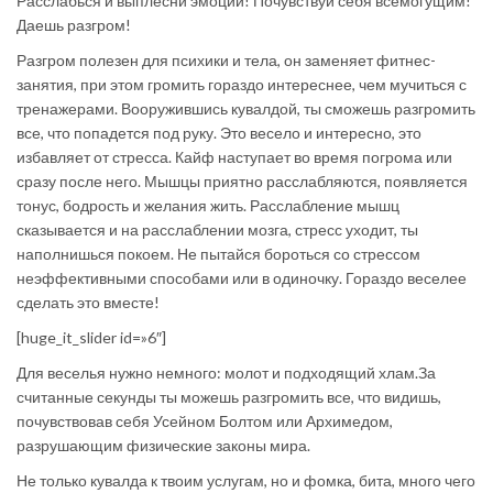
Расслабься и выплесни эмоции! Почувствуй себя всемогущим!
Даешь разгром!
Разгром полезен для психики и тела, он заменяет фитнес-
занятия, при этом громить гораздо интереснее, чем мучиться с
тренажерами. Вооружившись кувалдой, ты сможешь разгромить
все, что попадется под руку. Это весело и интересно, это
избавляет от стресса. Кайф наступает во время погрома или
сразу после него. Мышцы приятно расслабляются, появляется
тонус, бодрость и желания жить. Расслабление мышц
сказывается и на расслаблении мозга, стресс уходит, ты
наполнишься покоем. Не пытайся бороться со стрессом
неэффективными способами или в одиночку. Гораздо веселее
сделать это вместе!
[huge_it_slider id=»6″]
Для веселья нужно немного: молот и подходящий хлам.За
считанные секунды ты можешь разгромить все, что видишь,
почувствовав себя Усейном Болтом или Архимедом,
разрушающим физические законы мира.
Не только кувалда к твоим услугам, но и фомка, бита, много чего