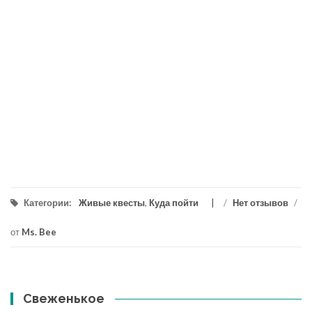
Категории:
Живые квесты
,
Куда пойти
/
Нет отзывов
/
от
Ms. Bee
Свеженькое