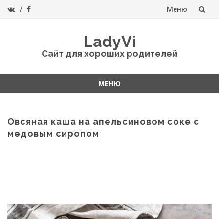
Меню
Перейти
LadyVi
к
Сайт для хороших родителей
содержанию
МЕНЮ
Перейти
к
содержанию
Овсяная каша на апельсиновом соке с
медовым сиропом