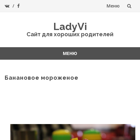
Меню
Перейти
LadyVi
к
Сайт для хороших родителей
содержанию
МЕНЮ
Перейти
к
содержанию
Банановое мороженое